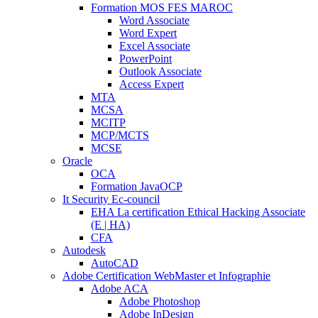
Formation MOS FES MAROC
Word Associate
Word Expert
Excel Associate
PowerPoint
Outlook Associate
Access Expert
MTA
MCSA
MCITP
MCP/MCTS
MCSE
Oracle
OCA
Formation JavaOCP
It Security Ec-council
EHA La certification Ethical Hacking Associate
(E | HA)
CFA
Autodesk
AutoCAD
Adobe Certification WebMaster et Infographie
Adobe ACA
Adobe Photoshop
Adobe InDesign