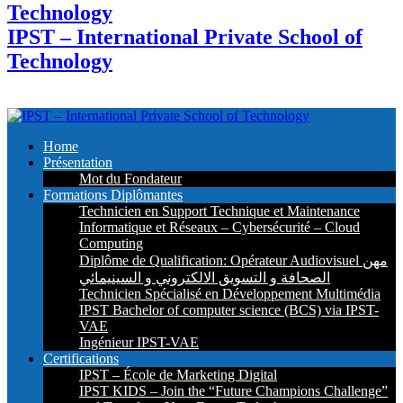
IPST – International Private School of
Technology
Home
Présentation
Mot du Fondateur
Formations Diplômantes
Technicien en Support Technique et Maintenance
Informatique et Réseaux – Cybersécurité – Cloud
Computing
Diplôme de Qualification: Opérateur Audiovisuel مهن
الصحافة و التسويق الالكتروني و السينيمائي
Technicien Spécialisé en Développement Multimédia
IPST Bachelor of computer science (BCS) via IPST-
VAE
Ingénieur IPST-VAE
Certifications
IPST – École de Marketing Digital
IPST KIDS – Join the “Future Champions Challenge”