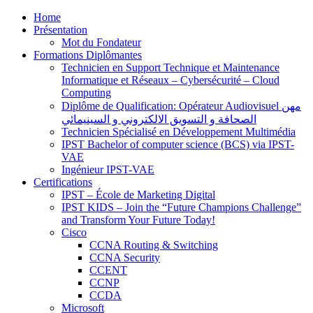
Home
Présentation
Mot du Fondateur
Formations Diplômantes
Technicien en Support Technique et Maintenance
Informatique et Réseaux – Cybersécurité – Cloud
Computing
Diplôme de Qualification: Opérateur Audiovisuel مهن
الصحافة و التسويق الالكتروني و السينيمائي
Technicien Spécialisé en Développement Multimédia
IPST Bachelor of computer science (BCS) via IPST-
VAE
Ingénieur IPST-VAE
Certifications
IPST – École de Marketing Digital
IPST KIDS – Join the “Future Champions Challenge”
and Transform Your Future Today!
Cisco
CCNA Routing & Switching
CCNA Security
CCENT
CCNP
CCDA
Microsoft