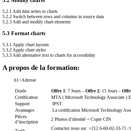
5.2 Modify charts
5.2.1 Add data series to charts
5.2.2 Switch between rows and columns in source data
5.2.3 Add and modify chart elements
5.3 Format charts
5.3.1 Apply chart layouts
5.3.2 Apply chart styles
5.3.3 Add alternative text to charts for accessibility
A propos de la formation:
h1>Adresse
Durée
Offre 1
: 7 Jours –
Offre 2
: 15 Jours –
Offr
Certification
MTA ( Microsoft Technology Associate ) 
Support
IPST
Avantages
La certification Microsoft Technology Ass
Pièces
2 Photos d’identité + Copie CIN
d’inscription
Contactez nous sur +212 6-60-02-33-71 / 
Tarifs