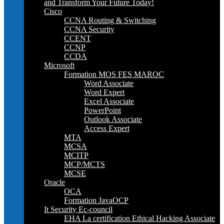
and Transform Your Future Today!
Cisco
CCNA Routing & Switching
CCNA Security
CCENT
CCNP
CCDA
Microsoft
Formation MOS FES MAROC
Word Associate
Word Expert
Excel Associate
PowerPoint
Outlook Associate
Access Expert
MTA
MCSA
MCITP
MCP/MCTS
MCSE
Oracle
OCA
Formation JavaOCP
It Security Ec-council
EHA La certification Ethical Hacking Associate