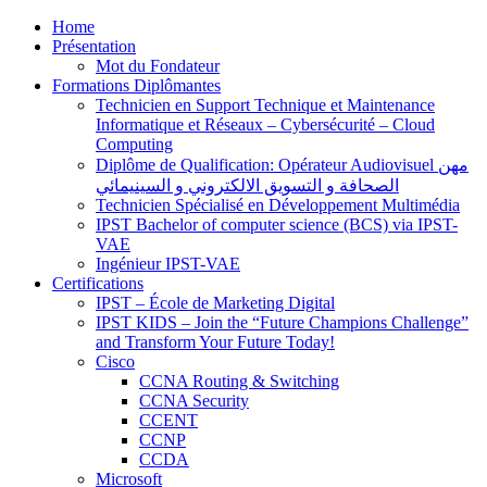
Home
Présentation
Mot du Fondateur
Formations Diplômantes
Technicien en Support Technique et Maintenance
Informatique et Réseaux – Cybersécurité – Cloud
Computing
Diplôme de Qualification: Opérateur Audiovisuel مهن
الصحافة و التسويق الالكتروني و السينيمائي
Technicien Spécialisé en Développement Multimédia
IPST Bachelor of computer science (BCS) via IPST-
VAE
Ingénieur IPST-VAE
Certifications
IPST – École de Marketing Digital
IPST KIDS – Join the “Future Champions Challenge”
and Transform Your Future Today!
Cisco
CCNA Routing & Switching
CCNA Security
CCENT
CCNP
CCDA
Microsoft