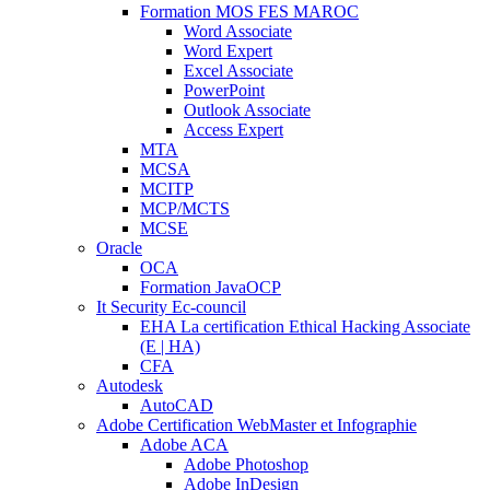
Formation MOS FES MAROC
Word Associate
Word Expert
Excel Associate
PowerPoint
Outlook Associate
Access Expert
MTA
MCSA
MCITP
MCP/MCTS
MCSE
Oracle
OCA
Formation JavaOCP
It Security Ec-council
EHA La certification Ethical Hacking Associate
(E | HA)
CFA
Autodesk
AutoCAD
Adobe Certification WebMaster et Infographie
Adobe ACA
Adobe Photoshop
Adobe InDesign