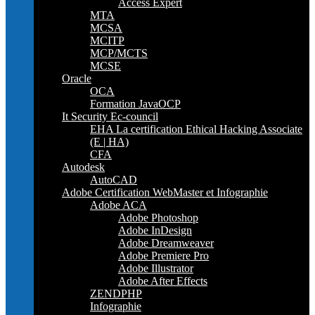
Access Expert
MTA
MCSA
MCITP
MCP/MCTS
MCSE
Oracle
OCA
Formation JavaOCP
It Security Ec-council
EHA La certification Ethical Hacking Associate
(E | HA)
CFA
Autodesk
AutoCAD
Adobe Certification WebMaster et Infographie
Adobe ACA
Adobe Photoshop
Adobe InDesign
Adobe Dreamweaver
Adobe Premiere Pro
Adobe Illustrator
Adobe After Effects
ZENDPHP
Infographie