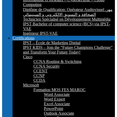
Computing
Diplôme de Qualification: Opérateur Audiovisuel مهن
الصحافة و التسويق الالكتروني و السينيمائي
Technicien Spécialisé en Développement Multimédia
IPST Bachelor of computer science (BCS) via IPST-
VAE
Ingénieur IPST-VAE
Certifications
IPST – École de Marketing Digital
IPST KIDS – Join the “Future Champions Challenge”
and Transform Your Future Today!
Cisco
CCNA Routing & Switching
CCNA Security
CCENT
CCNP
CCDA
Microsoft
Formation MOS FES MAROC
Word Associate
Word Expert
Excel Associate
PowerPoint
Outlook Associate