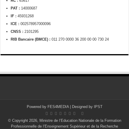
RC :
63617
PAT :
14000687
IF :
45931268
ICE :
002578957000096
CNSS :
2101295
RIB Bancaire (BMCE) :
011 270 0000 36 200 00 00 730 24
Powered by
FES4MEDIA
| Designed by
IPST
© Copyright 2026, Ministre de l’Education Nationale de la Formation
Professionnelle de l’Enseignement Supérieur et de la Recherche