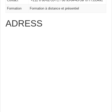
Contact
+212 6 60-02-33-71 /
06 93-84-45-39/
0777353491
Formation
Formation à distance et présentiel
ADRESS