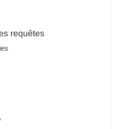
des requêtes
ies
s