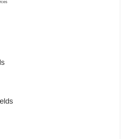
urces
ds
elds