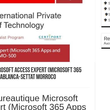
S
S
S
S
Re
Aucu
osoft ACCESS Expert (Microsoft 365
asablanca-Settat Morroco
reautique Microsoft
 (Microsoft 365 Apps