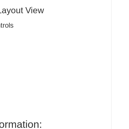
Layout View
trols
formation: