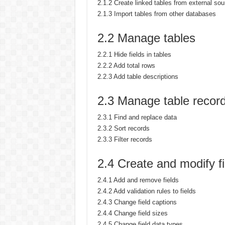
2.1.2 Create linked tables from external so
2.1.3 Import tables from other databases
2.2 Manage tables
2.2.1 Hide fields in tables
2.2.2 Add total rows
2.2.3 Add table descriptions
2.3 Manage table recor
2.3.1 Find and replace data
2.3.2 Sort records
2.3.3 Filter records
2.4 Create and modify fi
2.4.1 Add and remove fields
2.4.2 Add validation rules to fields
2.4.3 Change field captions
2.4.4 Change field sizes
2.4.5 Change field data types