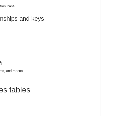
ation Pane
onships and keys
a
rms, and reports
es tables