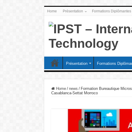
Home
Présentation
Formations Diplômantes
Présentation
Formations Diplôma
Home
/
news
/
Formation Bureautique Micros
Casablanca-Settat Morroco