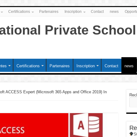
Certifications
Partenaires
Inscription
Contact
news
Opportu
ntes
Certifications
Partenaires
Inscription
Contact
news
oft ACCESS Expert (Microsoft 365 Apps and Office 2019) In
Rec
Re
S