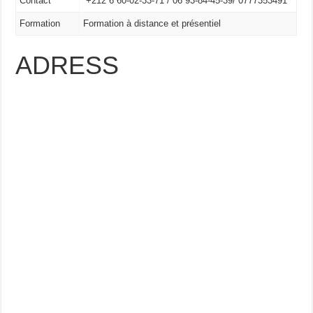
Contact
+212 6 60-02-33-71 /
06 93-84-45-39/
0777353491
Formation
Formation à distance et présentiel
ADRESS