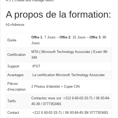
4.3.1 Create and manage tasks
A propos de la formation:
h1>Adresse
Offre 1
: 7 Jours –
Offre 2
: 15 Jours –
Offre 3
: 90
Durée
Jours
MTA ( Microsoft Technology Associate ) Exam 98-
Certification
349
Support
IPST
Avantages
La certification Microsoft Technology Associate
Pièces
2 Photos d’identité + Copie CIN
d’inscription
Contactez nous sur +212 6-60-02-33-71 / 06 93-84-
Tarifs
45-39 / 0777353491
Contact
+212 6 60-02-33-71 /
06 93-84-45-39/
0777353491