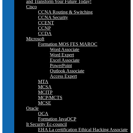
and Transform Your Future Today!
Cisco
CCNA Routing & Switching
CCNA Security
CCENT
CCNP
CCDA
Microsoft
Formation MOS FES MAROC
Word Associate
Word Expert
Excel Associate
PowerPoint
Outlook Associate
Access Expert
MTA
MCSA
MCITP
MCP/MCTS
MCSE
Oracle
OCA
Formation JavaOCP
It Security Ec-council
EHA La certification Ethical Hacking Associate