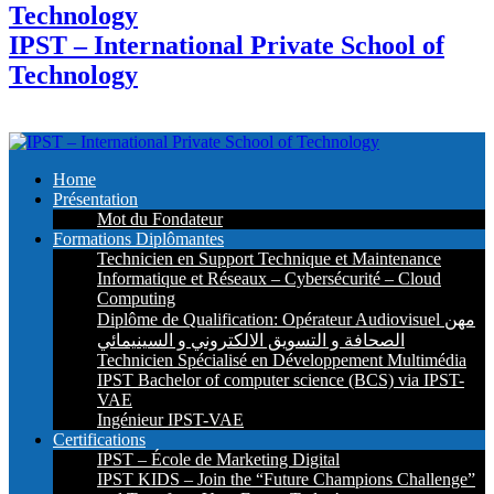
IPST – International Private School of
Technology
Home
Présentation
Mot du Fondateur
Formations Diplômantes
Technicien en Support Technique et Maintenance
Informatique et Réseaux – Cybersécurité – Cloud
Computing
Diplôme de Qualification: Opérateur Audiovisuel مهن
الصحافة و التسويق الالكتروني و السينيمائي
Technicien Spécialisé en Développement Multimédia
IPST Bachelor of computer science (BCS) via IPST-
VAE
Ingénieur IPST-VAE
Certifications
IPST – École de Marketing Digital
IPST KIDS – Join the “Future Champions Challenge”