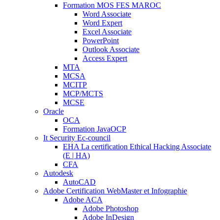
Formation MOS FES MAROC
Word Associate
Word Expert
Excel Associate
PowerPoint
Outlook Associate
Access Expert
MTA
MCSA
MCITP
MCP/MCTS
MCSE
Oracle
OCA
Formation JavaOCP
It Security Ec-council
EHA La certification Ethical Hacking Associate
(E | HA)
CFA
Autodesk
AutoCAD
Adobe Certification WebMaster et Infographie
Adobe ACA
Adobe Photoshop
Adobe InDesign