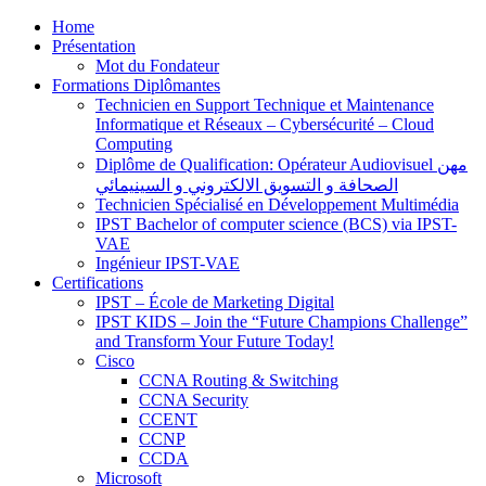
Home
Présentation
Mot du Fondateur
Formations Diplômantes
Technicien en Support Technique et Maintenance
Informatique et Réseaux – Cybersécurité – Cloud
Computing
Diplôme de Qualification: Opérateur Audiovisuel مهن
الصحافة و التسويق الالكتروني و السينيمائي
Technicien Spécialisé en Développement Multimédia
IPST Bachelor of computer science (BCS) via IPST-
VAE
Ingénieur IPST-VAE
Certifications
IPST – École de Marketing Digital
IPST KIDS – Join the “Future Champions Challenge”
and Transform Your Future Today!
Cisco
CCNA Routing & Switching
CCNA Security
CCENT
CCNP
CCDA
Microsoft