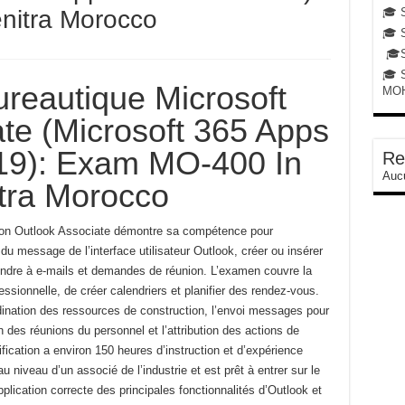
🎓 S
nitra Morocco
🎓 
🎓St
🎓 
reautique Microsoft
MO
te (Microsoft 365 Apps
019): Exam MO-400 In
Re
Aucu
tra Morocco
cation Outlook Associate démontre sa compétence pour
du message de l’interface utilisateur Outlook, créer ou insérer
ndre à
e-mails et demandes de réunion.
L’examen couvre la
essionnelle, de créer
calendriers et planifier des rendez-vous.
ination des ressources de construction, l’envoi
messages pour
 des réunions du personnel et l’attribution des actions de
fication a environ 150 heures d’instruction et d’expérience
au niveau d’un associé de l’industrie et est prêt à entrer sur le
pplication correcte des principales fonctionnalités d’Outlook et