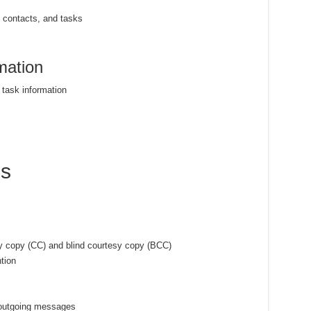
 contacts, and tasks
mation
 task information
es
sy copy (CC) and blind courtesy copy (BCC)
tion
f outgoing messages