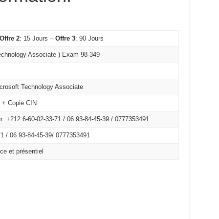
Offre 2
: 15 Jours –
Offre 3
: 90 Jours
echnology Associate ) Exam 98-349
icrosoft Technology Associate
é + Copie CIN
r +212 6-60-02-33-71 / 06 93-84-45-39 / 0777353491
1 /
06 93-84-45-39/
0777353491
ce et présentiel