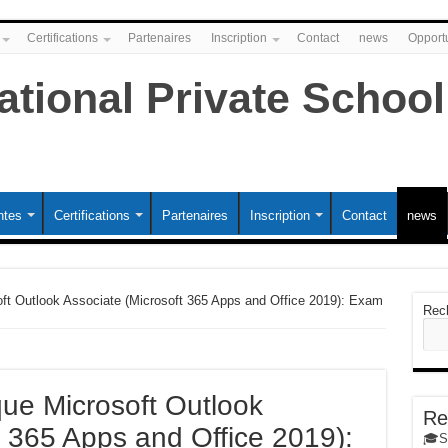
Certifications
Partenaires
Inscription
Contact
news
Opportu
ntes
Certifications
Partenaires
Inscription
Contact
news
ft Outlook Associate (Microsoft 365 Apps and Office 2019): Exam
Rec
ue Microsoft Outlook
Re
t 365 Apps and Office 2019):
🎓St