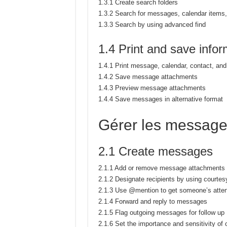
1.3.1 Create search folders
1.3.2 Search for messages, calendar items,
1.3.3 Search by using advanced find
1.4 Print and save infor
1.4.1 Print message, calendar, contact, and
1.4.2 Save message attachments
1.4.3 Preview message attachments
1.4.4 Save messages in alternative format
Gérer les messag
2.1 Create messages
2.1.1 Add or remove message attachments
2.1.2 Designate recipients by using courte
2.1.3 Use @mention to get someone’s atten
2.1.4 Forward and reply to messages
2.1.5 Flag outgoing messages for follow up
2.1.6 Set the importance and sensitivity o