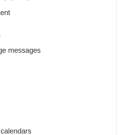
tent
s
age messages
calendars