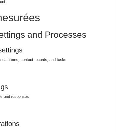
ent.
esurées
ttings and Processes
ettings
ndar items, contact records, and tasks
ngs
ges and responses
ations