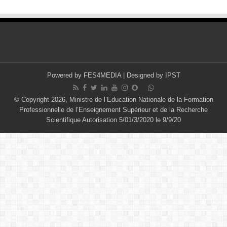
Powered by
FES4MEDIA
| Designed by
IPST
© Copyright 2026, Ministre de l’Education Nationale de la Formation
Professionnelle de l’Enseignement Supérieur et de la Recherche
Scientifique Autorisation 5/01/3/2020 le 9/9/20