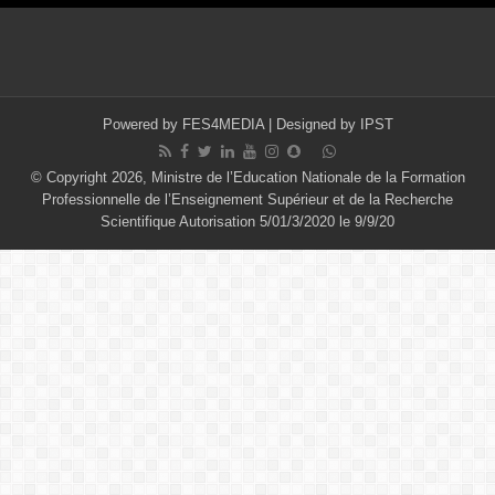
Powered by
FES4MEDIA
| Designed by
IPST
© Copyright 2026, Ministre de l’Education Nationale de la Formation
Professionnelle de l’Enseignement Supérieur et de la Recherche
Scientifique Autorisation 5/01/3/2020 le 9/9/20