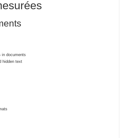
esurées
ments
ts in documents
 hidden text
rmats