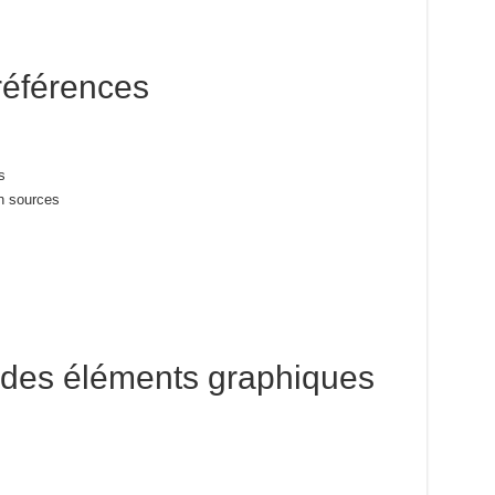
 références
s
on sources
r des éléments graphiques