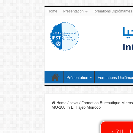
Home
Présentation
Formations Diplômantes
Présentation
Formations Diplôma
Home
/
news
/
Formation Bureautique Micros
MO-100 In El Hajeb Morroco