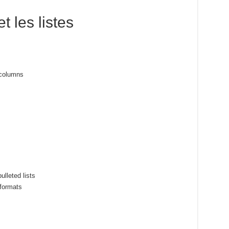
t les listes
 columns
lleted lists
 formats