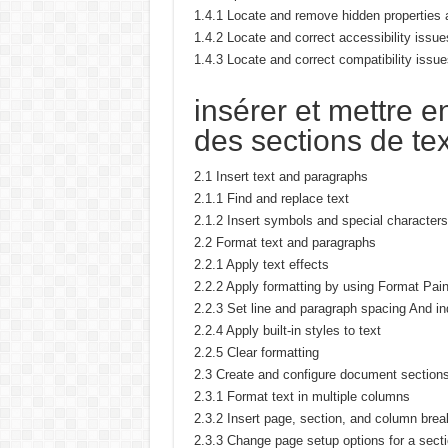
1.4.1 Locate and remove hidden properties 
1.4.2 Locate and correct accessibility issue
1.4.3 Locate and correct compatibility issue
insérer et mettre 
des sections de te
2.1 Insert text and paragraphs
2.1.1 Find and replace text
2.1.2 Insert symbols and special characters
2.2 Format text and paragraphs
2.2.1 Apply text effects
2.2.2 Apply formatting by using Format Pain
2.2.3 Set line and paragraph spacing And in
2.2.4 Apply built-in styles to text
2.2.5 Clear formatting
2.3 Create and configure document section
2.3.1 Format text in multiple columns
2.3.2 Insert page, section, and column brea
2.3.3 Change page setup options for a sect