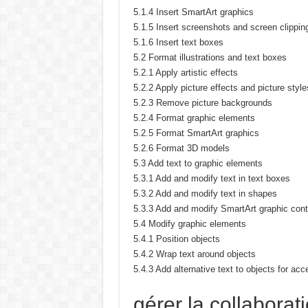
5.1.4 Insert SmartArt graphics
5.1.5 Insert screenshots and screen clippin
5.1.6 Insert text boxes
5.2 Format illustrations and text boxes
5.2.1 Apply artistic effects
5.2.2 Apply picture effects and picture style
5.2.3 Remove picture backgrounds
5.2.4 Format graphic elements
5.2.5 Format SmartArt graphics
5.2.6 Format 3D models
5.3 Add text to graphic elements
5.3.1 Add and modify text in text boxes
5.3.2 Add and modify text in shapes
5.3.3 Add and modify SmartArt graphic cont
5.4 Modify graphic elements
5.4.1 Position objects
5.4.2 Wrap text around objects
5.4.3 Add alternative text to objects for acce
gérer la collabora