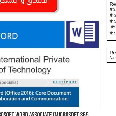
Re
S
S
S
S
S
Re
Aucu
osoft Word Associate (Microsoft 365