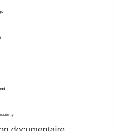
gs
s
ent
ssibility
tion documentaire