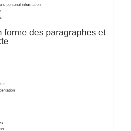
and personal information
s
s
en forme des paragraphes et
xte
ter
dentation
s
ks
ion