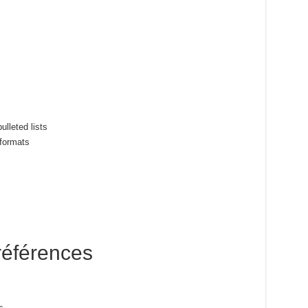
lleted lists
 formats
 références
s