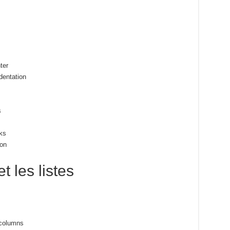
ter
dentation
s
ks
ion
t les listes
 columns