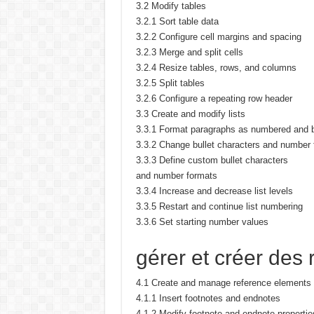
3.2 Modify tables
3.2.1 Sort table data
3.2.2 Configure cell margins and spacing
3.2.3 Merge and split cells
3.2.4 Resize tables, rows, and columns
3.2.5 Split tables
3.2.6 Configure a repeating row header
3.3 Create and modify lists
3.3.1 Format paragraphs as numbered and bu
3.3.2 Change bullet characters and number
3.3.3 Define custom bullet characters
and number formats
3.3.4 Increase and decrease list levels
3.3.5 Restart and continue list numbering
3.3.6 Set starting number values
gérer et créer des
4.1 Create and manage reference elements
4.1.1 Insert footnotes and endnotes
4.1.2 Modify footnote and endnote propertie