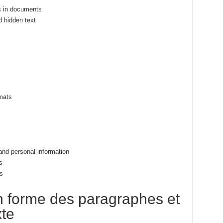
ts in documents
 hidden text
rmats
and personal information
s
s
en forme des paragraphes et
xte