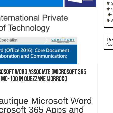
S
S
S
S
Re
Aucu
osoft Word Associate (Microsoft 365
m MO-100 In Ouezzane Morroco
autique Microsoft Word
crosoft 365 Apps and