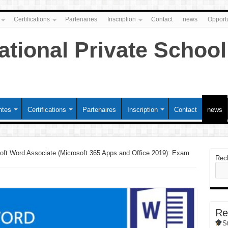
Certifications
Partenaires
Inscription
Contact
news
Opportu
ntes
Certifications
Partenaires
Inscription
Contact
news
oft Word Associate (Microsoft 365 Apps and Office 2019): Exam
Rec
Re
S