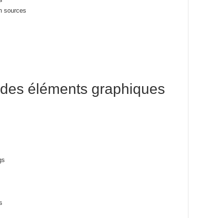
on sources
r des éléments graphiques
gs
s