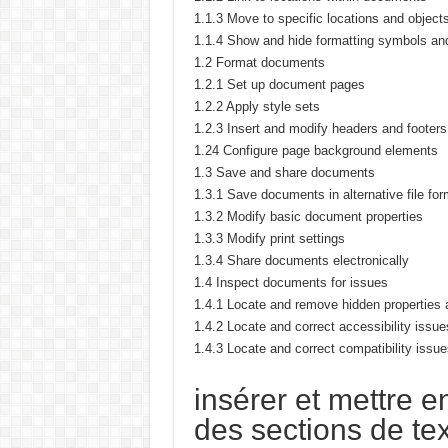
1.1.3 Move to specific locations and objec
1.1.4 Show and hide formatting symbols and
1.2 Format documents
1.2.1 Set up document pages
1.2.2 Apply style sets
1.2.3 Insert and modify headers and footers
1.24 Configure page background elements
1.3 Save and share documents
1.3.1 Save documents in alternative file fo
1.3.2 Modify basic document properties
1.3.3 Modify print settings
1.3.4 Share documents electronically
1.4 Inspect documents for issues
1.4.1 Locate and remove hidden properties 
1.4.2 Locate and correct accessibility issue
1.4.3 Locate and correct compatibility issue
insérer et mettre 
des sections de te