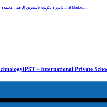
دور ة تكوينية بالتسويق الرقمي معتمدة بشواهد دولية مطلوبة جدا بسوق الشغل الوطني و الدوليDigital Marketing
IPST – International Private Scho