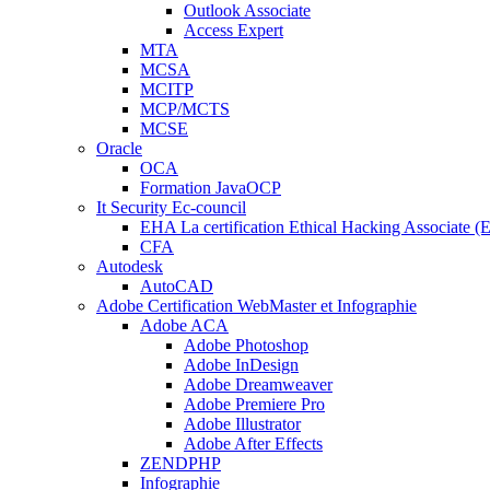
Outlook Associate
Access Expert
MTA
MCSA
MCITP
MCP/MCTS
MCSE
Oracle
OCA
Formation JavaOCP
It Security Ec-council
EHA La certification Ethical Hacking Associate (
CFA
Autodesk
AutoCAD
Adobe Certification WebMaster et Infographie
Adobe ACA
Adobe Photoshop
Adobe InDesign
Adobe Dreamweaver
Adobe Premiere Pro
Adobe Illustrator
Adobe After Effects
ZENDPHP
Infographie