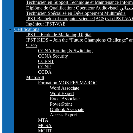
Technicien en Support Technique et Maintenance Inform
Diplôme de Qu
Technicien Spécialisé en Développement Multimédia
IPST Bachelor of computer science (BCS) via IPST-VA
Ingénieur IPST-VAE
Certifications
IPST – École de Marketing Digital
IPST KIDS – Join the “Future Champions Challenge” an
Cisco
CCNA Routing & Switching
CCNA Security
CCENT
CCNP
CCDA
Microsoft
Formation MOS FES MAROC
Word Associate
Word Expert
Excel Associate
PowerPoint
Outlook Associate
Access Expert
MTA
MCSA
MCITP