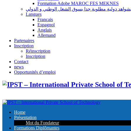
Formation Adobe MAROC FES MEKNES
Langues
Français
Espagnol
Anglais
Allemand
Partenaires
Inscription
Réinscription
Inscription
Contact
news
Opportunités d’emploi
Home
Présentation
Mot du Fondateur
Formations Diplômantes