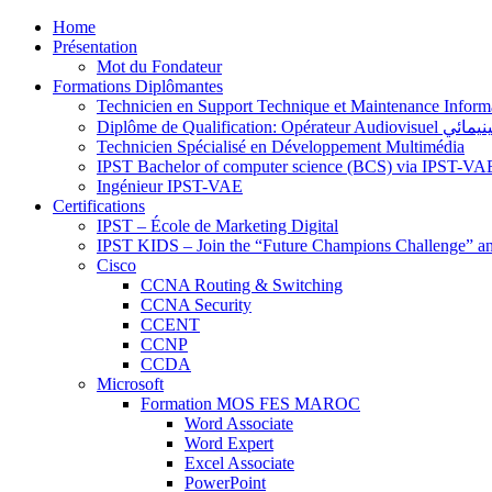
Home
Présentation
Mot du Fondateur
Formations Diplômantes
Technicien en Support Technique et Maintenance Inform
Diplôme de Qu
Technicien Spécialisé en Développement Multimédia
IPST Bachelor of computer science (BCS) via IPST-VA
Ingénieur IPST-VAE
Certifications
IPST – École de Marketing Digital
IPST KIDS – Join the “Future Champions Challenge” an
Cisco
CCNA Routing & Switching
CCNA Security
CCENT
CCNP
CCDA
Microsoft
Formation MOS FES MAROC
Word Associate
Word Expert
Excel Associate
PowerPoint