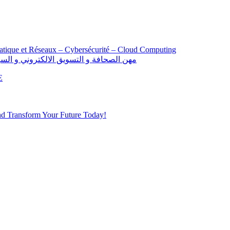
atique et Réseaux – Cybersécurité – Cloud Computing
alification: Opérateur Audiovisuel مهن الصحافة و التسويق الالكتروني و السينيمائي
E
d Transform Your Future Today!