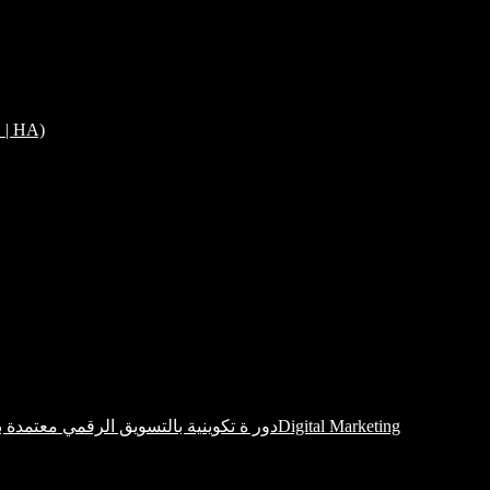
E | HA)
دور ة تكوينية بالتسويق الرقمي معتمدة بشواهد دولية مطلوبة جدا بسوق الشغل الوطني و الدوليDigital Marketing