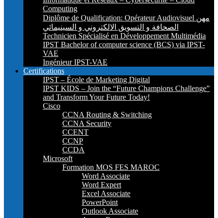
Computing
Diplôme de Qualification: Opérateur Audiovisuel مهن
الصحافة و التسويق الالكتروني و السينيمائي
Technicien Spécialisé en Développement Multimédia
IPST Bachelor of computer science (BCS) via IPST-
VAE
Ingénieur IPST-VAE
Certifications
IPST – École de Marketing Digital
IPST KIDS – Join the “Future Champions Challenge”
and Transform Your Future Today!
Cisco
CCNA Routing & Switching
CCNA Security
CCENT
CCNP
CCDA
Microsoft
Formation MOS FES MAROC
Word Associate
Word Expert
Excel Associate
PowerPoint
Outlook Associate