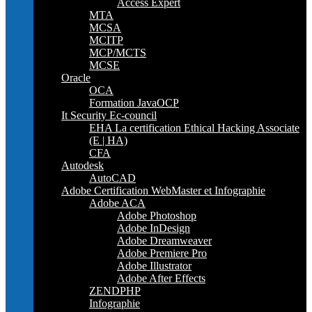
Access Expert
MTA
MCSA
MCITP
MCP/MCTS
MCSE
Oracle
OCA
Formation JavaOCP
It Security Ec-council
EHA La certification Ethical Hacking Associate
(E | HA)
CFA
Autodesk
AutoCAD
Adobe Certification WebMaster et Infographie
Adobe ACA
Adobe Photoshop
Adobe InDesign
Adobe Dreamweaver
Adobe Premiere Pro
Adobe Illustrator
Adobe After Effects
ZENDPHP
Infographie