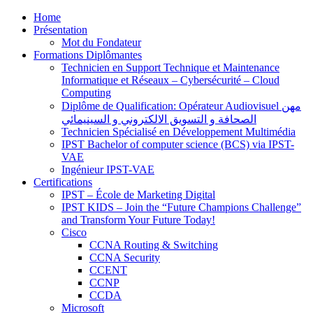
Home
Présentation
Mot du Fondateur
Formations Diplômantes
Technicien en Support Technique et Maintenance
Informatique et Réseaux – Cybersécurité – Cloud
Computing
Diplôme de Qualification: Opérateur Audiovisuel مهن
الصحافة و التسويق الالكتروني و السينيمائي
Technicien Spécialisé en Développement Multimédia
IPST Bachelor of computer science (BCS) via IPST-
VAE
Ingénieur IPST-VAE
Certifications
IPST – École de Marketing Digital
IPST KIDS – Join the “Future Champions Challenge”
and Transform Your Future Today!
Cisco
CCNA Routing & Switching
CCNA Security
CCENT
CCNP
CCDA
Microsoft