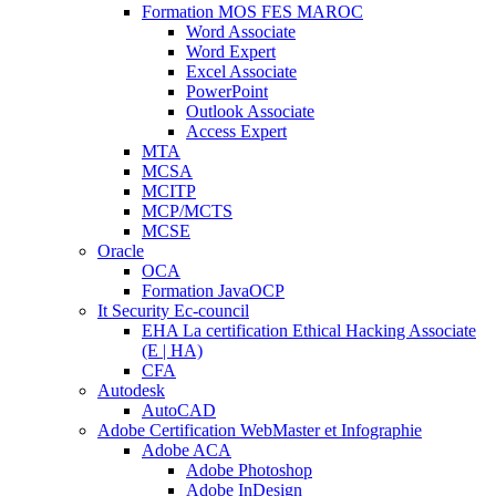
Formation MOS FES MAROC
Word Associate
Word Expert
Excel Associate
PowerPoint
Outlook Associate
Access Expert
MTA
MCSA
MCITP
MCP/MCTS
MCSE
Oracle
OCA
Formation JavaOCP
It Security Ec-council
EHA La certification Ethical Hacking Associate
(E | HA)
CFA
Autodesk
AutoCAD
Adobe Certification WebMaster et Infographie
Adobe ACA
Adobe Photoshop
Adobe InDesign