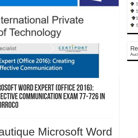
S
S
S
S
Re
Aucu
osoft Word Expert (Office 2016):
ective Communication Exam 77-726 In
orroco
autique Microsoft Word