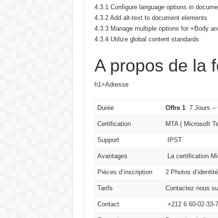
4.3.1 Configure language options in docume
4.3.2 Add alt-text to document elements
4.3.3 Manage multiple options for +Body a
4.3.4 Utilize global content standards
A propos de la 
h1>Adresse
Durée
Offre 1
: 7 Jours –
Certification
MTA ( Microsoft T
Support
IPST
Avantages
La certification M
Pièces d’inscription
2 Photos d’identit
Tarifs
Contactez nous su
Contact
+212 6 60-02-33-7