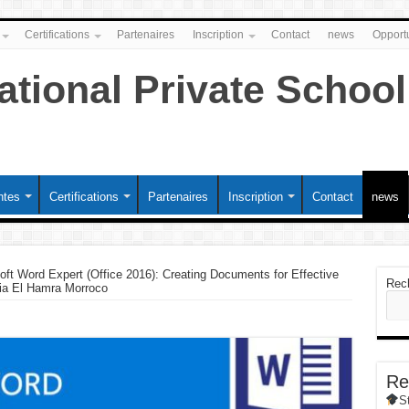
Certifications
Partenaires
Inscription
Contact
news
Opportu
ntes
Certifications
Partenaires
Inscription
Contact
news
ft Word Expert (Office 2016): Creating Documents for Effective
Rec
a El Hamra Morroco
Re
S