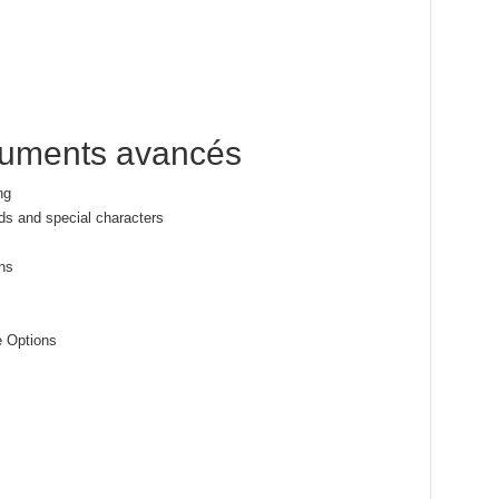
cuments avancés
ng
rds and special characters
s
ns
e Options