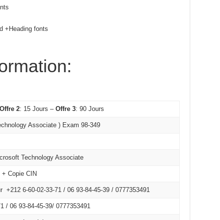
nts
nd +Heading fonts
formation:
Offre 2
: 15 Jours –
Offre 3
: 90 Jours
echnology Associate ) Exam 98-349
icrosoft Technology Associate
é + Copie CIN
r +212 6-60-02-33-71 / 06 93-84-45-39 / 0777353491
1 /
06 93-84-45-39/
0777353491