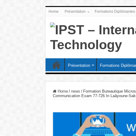
Home
Présentation
Formations Diplômantes
Présentation
Formations Diplôma
Home
/
news
/
Formation Bureautique Microso
Communication Exam 77-726 In Laâyoune-Saki