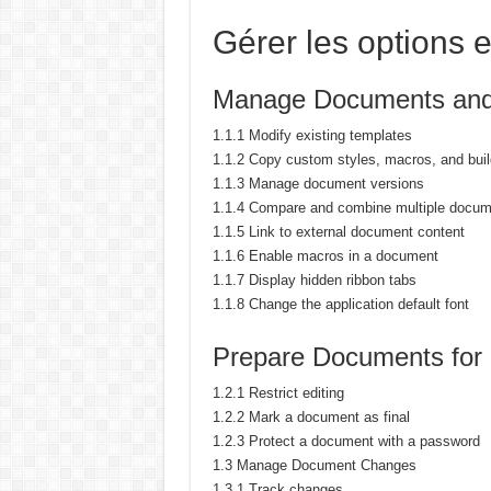
Gérer les options 
Manage Documents and
1.1.1 Modify existing templates
1.1.2 Copy custom styles, macros, and buil
1.1.3 Manage document versions
1.1.4 Compare and combine multiple docu
1.1.5 Link to external document content
1.1.6 Enable macros in a document
1.1.7 Display hidden ribbon tabs
1.1.8 Change the application default font
Prepare Documents for
1.2.1 Restrict editing
1.2.2 Mark a document as final
1.2.3 Protect a document with a password
1.3 Manage Document Changes
1.3.1 Track changes