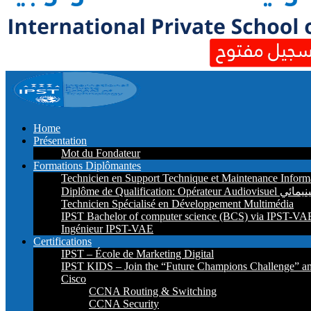
Home
Présentation
Mot du Fondateur
Formations Diplômantes
Technicien en Support Technique et Maintenance Inform
Diplôme de Qu
Technicien Spécialisé en Développement Multimédia
IPST Bachelor of computer science (BCS) via IPST-VA
Ingénieur IPST-VAE
Certifications
IPST – École de Marketing Digital
IPST KIDS – Join the “Future Champions Challenge” an
Cisco
CCNA Routing & Switching
CCNA Security