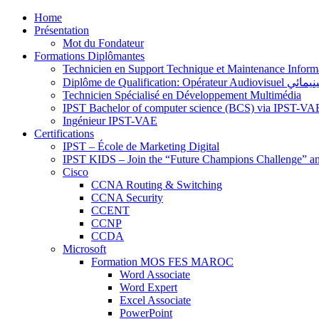
Home
Présentation
Mot du Fondateur
Formations Diplômantes
Technicien en Support Technique et Maintenance Inform
Diplôme de Qu
Technicien Spécialisé en Développement Multimédia
IPST Bachelor of computer science (BCS) via IPST-VA
Ingénieur IPST-VAE
Certifications
IPST – École de Marketing Digital
IPST KIDS – Join the “Future Champions Challenge” an
Cisco
CCNA Routing & Switching
CCNA Security
CCENT
CCNP
CCDA
Microsoft
Formation MOS FES MAROC
Word Associate
Word Expert
Excel Associate
PowerPoint