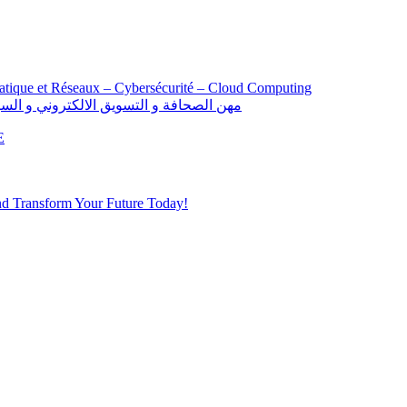
atique et Réseaux – Cybersécurité – Cloud Computing
alification: Opérateur Audiovisuel مهن الصحافة و التسويق الالكتروني و السينيمائي
E
d Transform Your Future Today!