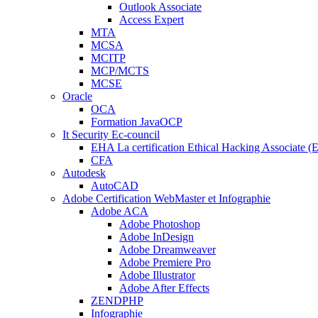
Outlook Associate
Access Expert
MTA
MCSA
MCITP
MCP/MCTS
MCSE
Oracle
OCA
Formation JavaOCP
It Security Ec-council
EHA La certification Ethical Hacking Associate (
CFA
Autodesk
AutoCAD
Adobe Certification WebMaster et Infographie
Adobe ACA
Adobe Photoshop
Adobe InDesign
Adobe Dreamweaver
Adobe Premiere Pro
Adobe Illustrator
Adobe After Effects
ZENDPHP
Infographie