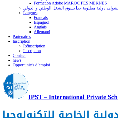
Formation Adobe MAROC FES MEKNES
Langues
Français
Espagnol
Anglais
Allemand
Partenaires
Inscription
Réinscription
Inscription
Contact
news
Opportunités d’emploi
IPST – International Private Sch