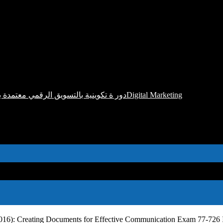
دور ة تكوينية بالتسويق الرقمي معتمدة بشواهد دولية مطلوبة جدا بسوق الشغل الوطني و الدوليDigital Marketing
2016): Creating Documents for Effective Communication Exam 77-726