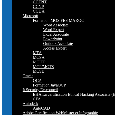
CCENT
CCNP
CCDA
Microsoft
Formation MOS FES MAROC
Word Associate
Word Expert
Excel Associate
PowerPoint
Outlook Associate
Access Expert
MTA
MCSA
MCITP
MCP/MCTS
MCSE
Oracle
OCA
Formation JavaOCP
It Security Ec-council
EHA La certification Ethical Hacking Associate (
CFA
Autodesk
AutoCAD
Adobe Certification WebMaster et Infographie