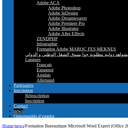
Adobe ACA
Adobe Photoshop
Adobe InDesign
Adobe Dreamweaver
Adobe Premiere Pro
Adobe Illustrator
Adobe After Effects
ZENDPHP
Infographie
Formation Adobe MAROC FES MEKNES
Langues
Français
Espagnol
Anglais
Allemand
Partenaires
Inscription
Réinscription
Inscription
Contact
news
Opportunités d’emploi
Home
/
news
/
Formation Bureautique Microsoft Word Expert (Office 