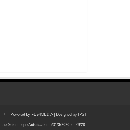
Powered by
FES4MEDIA
| Designed by
IPST
che Scientifique Autorisation 5/01/3/2020 le 9/9/20