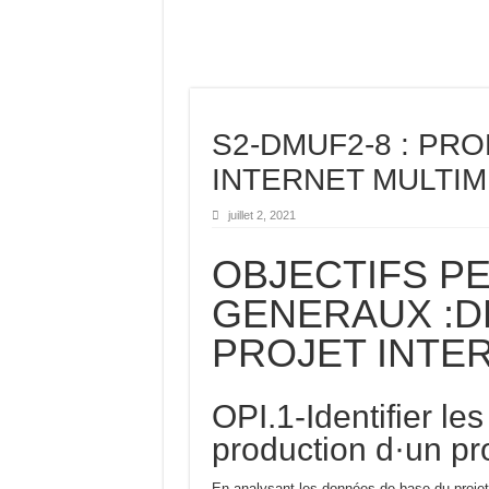
S2-DMUF2-8 : PR
INTERNET MULTIM
juillet 2, 2021
OBJECTIFS P
GENERAUX :D
PROJET INTE
OPI.1-Identifier le
production d·un pro
En analysant les données de base du projet I