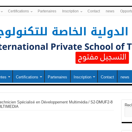
Certifications
Partenaires
Inscription
Contact
news
Opportu
ntes
Certifications
Partenaires
Inscription
Contact
news
echnicien Spécialisé en Développement Multimédia
/
S2-DMUF2-8
Rec
ULTIMEDIA