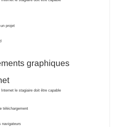
un projet
d
léments graphiques
net
nternet le stagiaire doit être capable
 de téléchargement
s navigateurs