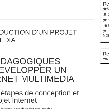
Re
🎓St
🎓 S
🎓 
🎓St
ODUCTION D’UN PROJET
🎓 
MO
EDIA
Re
EDAGOGIQUES
Aucu
EVELOPPER UN
RNET MULTIMEDIA
s étapes de conception et
jet Internet
nternet le stagiaire doit être capable